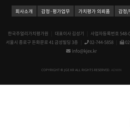
회사소개
감정·평가업무
가치평가 의뢰품
감정/
한국주얼리가치평가원
|
대표이사 김성기
|
사업자등록번호 548-08
서울시 종로구 돈화문로 41 금성빌딩 3층
|
02-744-5858
|
02
info@kjex.kr
COPYRIGHT © JGE.KR ALL RIGHTS RESERVED.
ADMIN