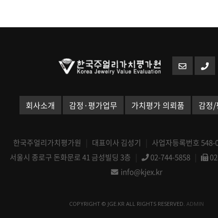
회사소개
감정·평가업무
가치평가 의뢰품
감정/
한국주얼리가치평가원
|
대표이사 김성기
|
사업자등록번호 548-08
서울시 종로구 돈화문로 41 금성빌딩 3층
|
02-744-5858
|
02
info@kjex.kr
COPYRIGHT © JGE.KR ALL RIGHTS RESERVED.
ADMIN