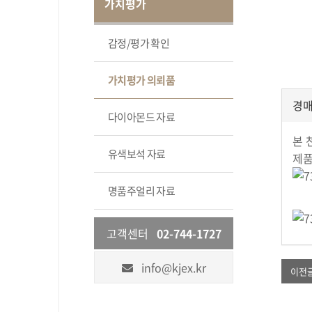
가치평가
감정/평가 확인
가치평가 의뢰품
경매
다이아몬드 자료
본 
유색보석 자료
제품
명품주얼리 자료
고객센터
02-744-1727
info@kjex.kr
이전