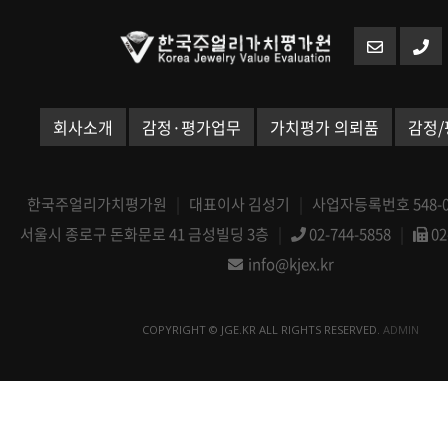
회사소개
감정·평가업무
가치평가 의뢰품
감정/
한국주얼리가치평가원
|
대표이사 김성기
|
사업자등록번호 548-08
서울시 종로구 돈화문로 41 금성빌딩 3층
|
02-744-5858
|
02
info@kjex.kr
COPYRIGHT © JGE.KR ALL RIGHTS RESERVED.
ADMIN