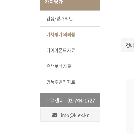
가치평가
감정/평가 확인
가치평가 의뢰품
경매
다이아몬드 자료
유색보석 자료
명품주얼리 자료
고객센터
02-744-1727
info@kjex.kr