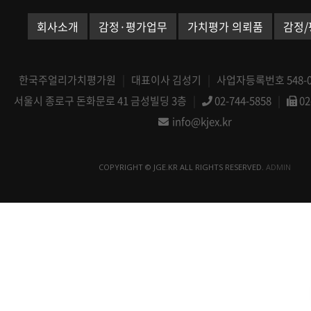
회사소개
감정·평가업무
가치평가 의뢰품
감정/
한국주얼리가치평가원
|
대표이사 김성기
|
사업자등록번호 548-08
서울시 종로구 돈화문로 41 금성빌딩 3층
|
02-744-5858
|
02
info@kjex.kr
COPYRIGHT © JGE.KR ALL RIGHTS RESERVED.
ADMIN