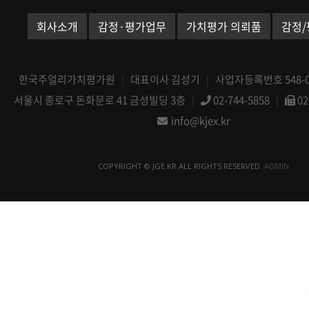
회사소개
감정·평가업무
가치평가 의뢰품
감정/
한국주얼리가치평가원
|
대표이사 김성기
|
사업자등록번호 548-08
서울시 종로구 돈화문로 41 금성빌딩 3층
|
02-744-5858
|
02
info@kjex.kr
COPYRIGHT © JGE.KR ALL RIGHTS RESERVED.
ADMIN